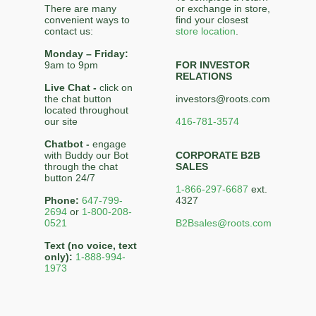
There are many
or exchange in store,
convenient ways to
find your closest
contact us:
store location
.
Monday – Friday:
9am to 9pm
FOR INVESTOR
RELATIONS
Live Chat -
click on
the chat button
investors@roots.com
located throughout
our site
416-781-3574
Chatbot -
engage
with Buddy our Bot
CORPORATE B2B
through the chat
SALES
button 24/7
1-866-297-6687
ext.
Phone:
647-799-
4327
2694
or
1-800-208-
0521
B2Bsales@roots.com
Text (no voice, text
only):
1-888-994-
1973