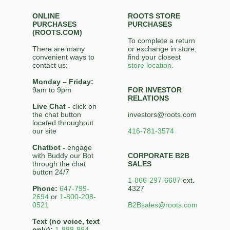
ONLINE
ROOTS STORE
PURCHASES
PURCHASES
(ROOTS.COM)
To complete a return
There are many
or exchange in store,
convenient ways to
find your closest
contact us:
store location
.
Monday – Friday:
9am to 9pm
FOR INVESTOR
RELATIONS
Live Chat -
click on
the chat button
investors@roots.com
located throughout
our site
416-781-3574
Chatbot -
engage
with Buddy our Bot
CORPORATE B2B
through the chat
SALES
button 24/7
1-866-297-6687
ext.
Phone:
647-799-
4327
2694
or
1-800-208-
0521
B2Bsales@roots.com
Text (no voice, text
only):
1-888-994-